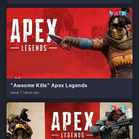
"Awsome Kills" Apex Legends
lewat 7 tahun lalu