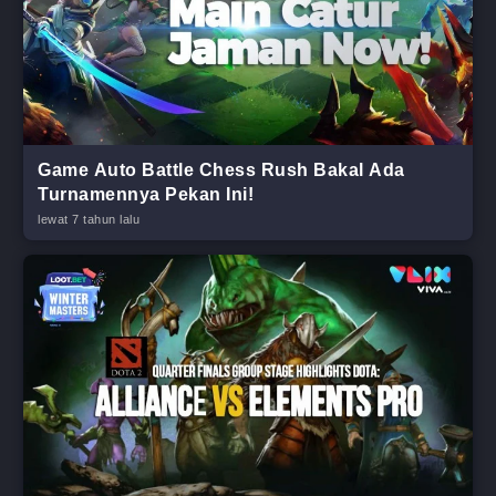
Game Auto Battle Chess Rush Bakal Ada
Turnamennya Pekan Ini!
lewat 7 tahun lalu