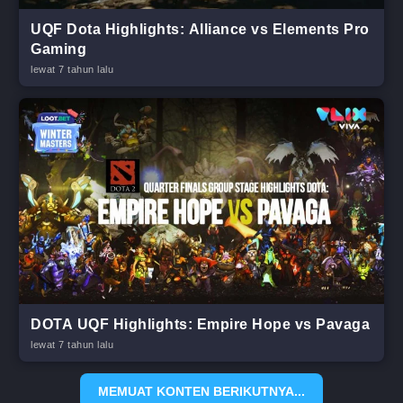
UQF Dota Highlights: Alliance vs Elements Pro
Gaming
lewat 7 tahun lalu
DOTA UQF Highlights: Empire Hope vs Pavaga
lewat 7 tahun lalu
MEMUAT KONTEN BERIKUTNYA...