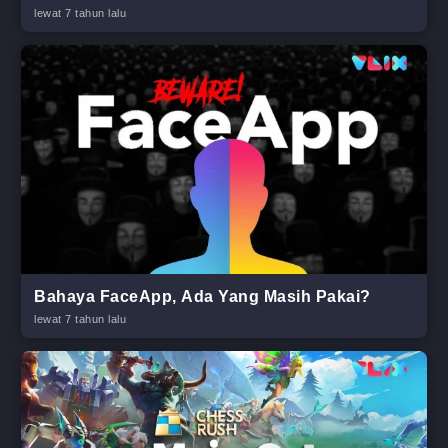
lewat 7 tahun lalu
Bahaya FaceApp, Ada Yang Masih Pakai?
lewat 7 tahun lalu