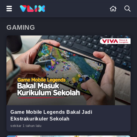
GAMING
Game Mobile Legends Bakal Jadi
Ekstrakurikuler Sekolah
sekitar 1 tahun lalu